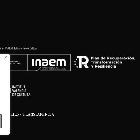
E COOKIES
•
TRANSPARÈNCIA