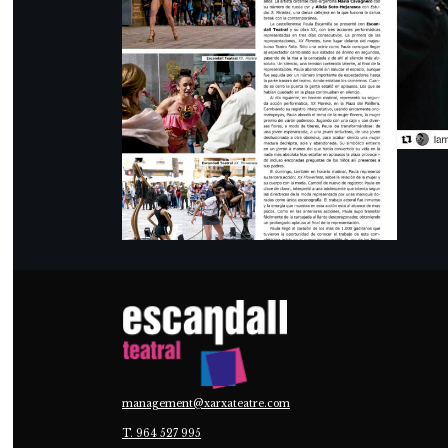
FIT de Cádiz.
PRENSA
management@xarxateatre.com
T. ‭964 527 995