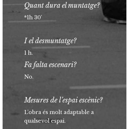
Quant dura el muntatge?
*1h 30’
I el desmuntatge?
1 h.
Fa falta escenari?
No.
Mesures de l’espai escènic?
L’obra és molt adaptable a
qualsevol espai.