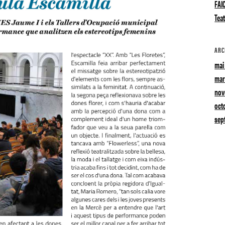
FAI
Teat
ARC
mai
mar
nov
oct
sep