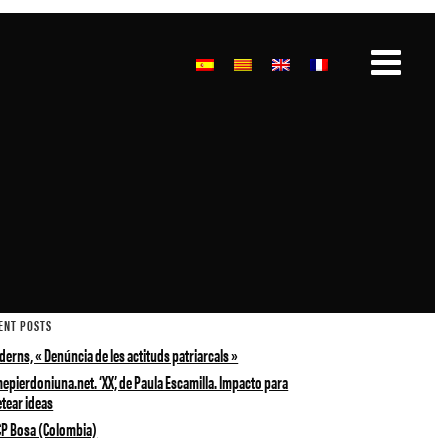
ENT POSTS
erns, « Denúncia de les actituds patriarcals »
epierdoniuna.net. ‘XX’, de Paula Escamilla. Impacto para
etear ideas
CP Bosa (Colombia)