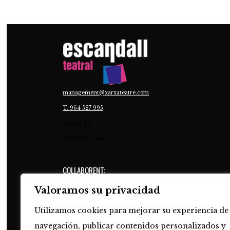
management@xarxateatre.com
T. ‭964 527 995
Borriol, 84
12540 Vila-real
COLLABORENT:
Valoramos su privacidad
Utilizamos cookies para mejorar su experiencia de
navegación, publicar contenidos personalizados y