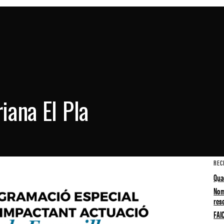
iana El Pla
REC
Quad
Nom
res
FAI