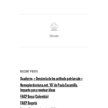
Print page
RECENT POSTS
Quaderns, « Denúncia de les actituds patriarcals »
Nomepierdoniuna.net. ‘XX’, de Paula Escamilla.
Impacto para resetear ideas
FAICP Bosa (Colombia)
FAICP Bogotá