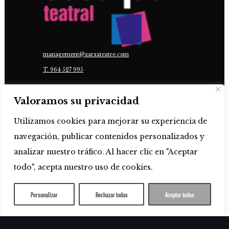
management@xarxateatre.com
T. ‭964 527 995
Borriol, 84
Valoramos su privacidad
12540 Vila-real
Utilizamos cookies para mejorar su experiencia de
COLLABORENT:
navegación, publicar contenidos personalizados y
analizar nuestro tráfico. Al hacer clic en "Aceptar
todo", acepta nuestro uso de cookies.
Personalizar
Rechazar todas
Aceptar todas
AVIS JURIDIQUE
•
POLITIQUE DE LA VIE
PRIVÉE
•
POLITIQUE COOKIES
•