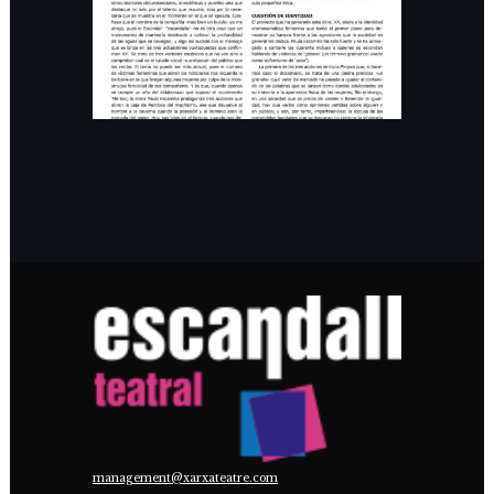
PRENSA
management@xarxateatre.com