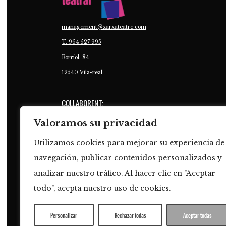
management@xarxateatre.com
T. ‭964 527 995
Borriol, 84
12540 Vila-real
COLLABORENT:
Valoramos su privacidad
Utilizamos cookies para mejorar su experiencia de
navegación, publicar contenidos personalizados y
analizar nuestro tráfico. Al hacer clic en "Aceptar
todo", acepta nuestro uso de cookies.
Personalizar
Rechazar todas
Aceptar todas