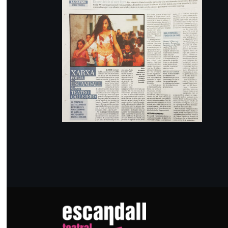
Xarxa forja en
Esdandall un nuevo
teatro callejero
PRENSA